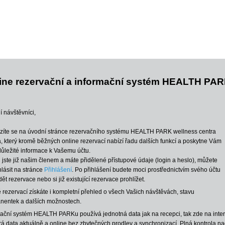
ine rezervační a informační systém HEALTH PAR
 návštěvníci,
zíte se na úvodní stránce rezervačního systému HEALTH PARK wellness centra
 který kromě běžných online rezervací nabízí řadu dalších funkcí a poskytne Vám
důležité informace k Vašemu účtu.
jste již našim členem a máte přidělené přístupové údaje (login a heslo), můžete
hlásit na stránce
Přihlášení
. Po přihlášení budete moci prostřednictvím svého účtu
ět rezervace nebo si již existující rezervace prohlížet.
rezervací získáte i kompletní přehled o všech Vašich návštěvách, stavu
nentek a dalších možnostech.
mační systém HEALTH PARKu používá jednotná data jak na recepci, tak zde na inte
á data aktuálně a online bez zbytečných prodlev a synchronizací. Plná kontrola na