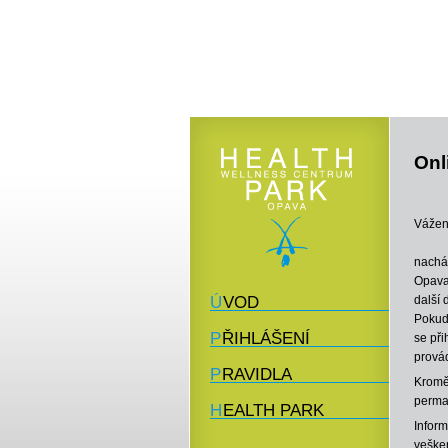
Onl
Vážení
nachá
Opava,
ÚVOD
další 
Pokud 
PŘIHLÁŠENÍ
se při
provád
PRAVIDLA
Kromě 
perma
HEALTH PARK
Infor
vešker