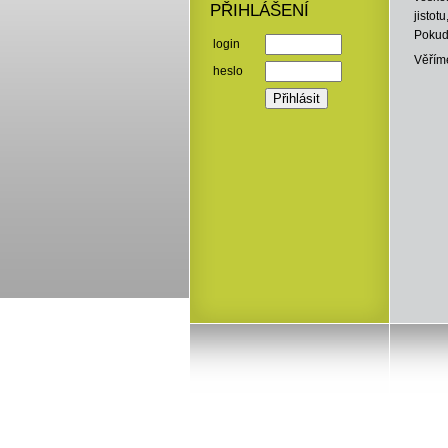
PŘIHLÁŠENÍ
jistot
Pokud 
login
Věříme
heslo