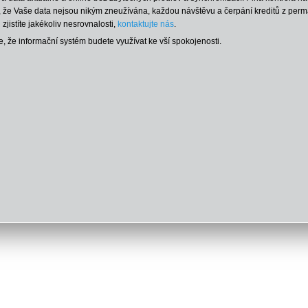
u, že Vaše data nejsou nikým zneužívána, každou návštěvu a čerpání kreditů z per
zjistíte jakékoliv nesrovnalosti,
kontaktujte nás
.
, že informační systém budete využívat ke vší spokojenosti.